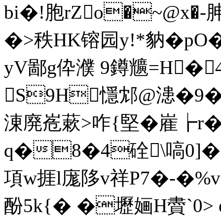
bi�!胞rZo�~@x�
�>秩HK镕园y!*豽�pO�
yV鄙g伜濮 9鐏兤=H�
S9H懚邥@漶�9�
涷廃峞蔌>咋{堅�嵟┢r�=
q�8�4硂\嗃0]�
項w捱l庬陊v祥P7�-�%v
酚5k{� �壢婳H賮`0
> 