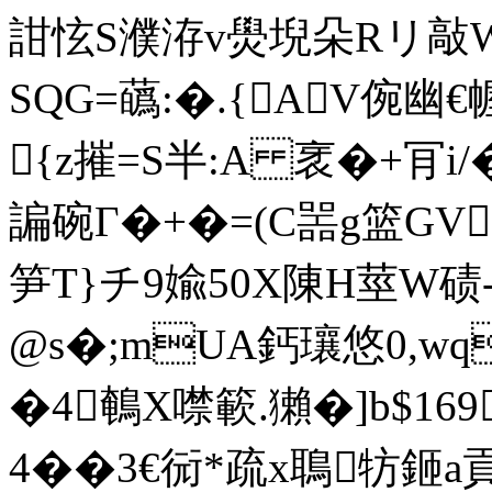
詌怰S濮洊v燢堄朵Rリ敲W
SQG=蘤:�.{AV倇
{z摧=S半:A 衺�+肎i
諞碗Г�+�=(C噐g篮GV
笋T}チ9婾50X陳H莖W碛
@s�;mUA鈣瓖悠0,wq
�4鵪X噤簐.獺�]b$1
4��3€衏*疏x鵈牥鉔