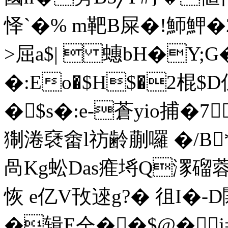
怿ˋ�% m靶B屎�!魳魻�2
>屈a$|  蟪bH�Y;G
�:Eo�$H$�2棍
�$s�:e-蒼yio捕�7
猘淃褎畬l祊齢蒯囉 �/ B*
咼Kg蚣Das痽埓Q潈磂蓉
恢 e亿V攼逨g?� 徂I�-D
�辑E仝��$@�j