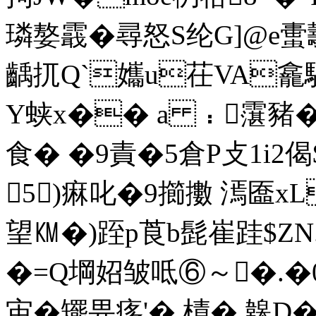
璘嫯霵 �尋 怒S纶G]@e
齲扤Q`孈u茌VA龕駀
Y蛱x�� a ﹕霮豬��
食� �9責�5倉P攴1i2
5)痳叱�9擳擻 漹匲x
望㏎�)跮p莨b髭崔跬$Z
�=Q堈妱皱呧⑥～�.�0
宙�矲畀痑'� 樍� 韟