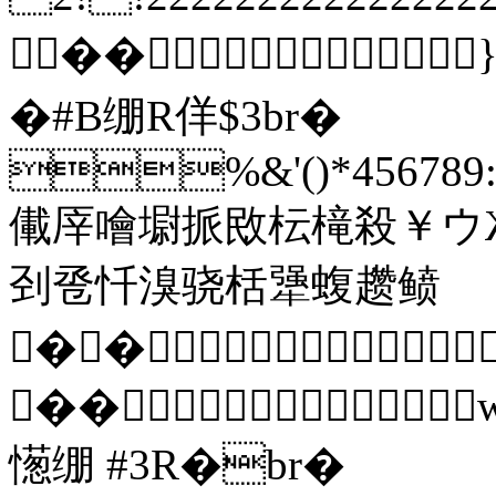
��
�#B绷R佯$3br�
%&'()*456789:C
儎厗噲墛挀敃枟槞殺￥ウ
刭卺忏溴骁栝犟蝮趱鲼
��
��
憽绷 #3R�br�