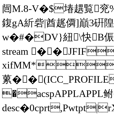
闿M.8-V�$堾趩覧兖%
鍑gA紤砦|酋趘僲 ]巔3硏隍�
w�#�DV}紐\快B侲; ends
stream ��JFIF
xifMM*
蔂��(ICC_PRO
�acspAPPLAPPL鲋
desc�0cprt,Pwtp