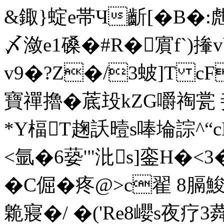
&鋷}蝊e帯Ч
齗[�В�
〆潋e1磉�#R�賔f`
v9�?Z�/3蚾]T c
寶禪擼�菧殶kZG嚼祹瓽
*Y楅T趜訞曀s唪埨誴
<氩�6蒆'"沘s]銮H
�C倔�疼@>c翟 8膈鮻
臲寢�/ �('Re8巊s夜疗3