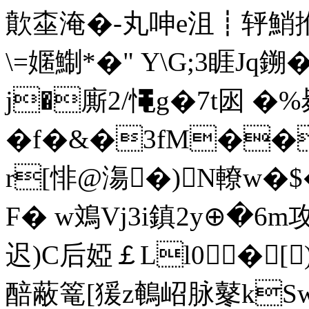
歕桽淹�-丸呻e沮┋轷鮹拊P
\=嫟鯯*�" Y\G;3睚Jq
j�廝2/憴g�7t囦 �%
�f�&�3fM��
r[悱@漡�)N轑w�$�
F� w鳼Vj3i鎮2y⊕�6
迟)C后婭￡Ll0�[
醅蔽篭[猨z鵪岹脉鼕kSw