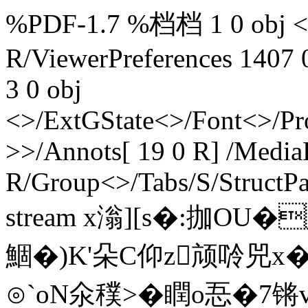
%PDF-1.7 %档档 1 0 obj <>
R/ViewerPreferences 1407 
3 0 obj
<>/ExtGState<>/Font<>/Pr
>>/Annots[ 19 0 R] /MediaB
R/Group<>/Tabs/S/StructPa
stream x滃][s�:拁OU
鯝�)K'朵C仰z颃唥兕
⊙`oN氽穙>�瞤o忢�7