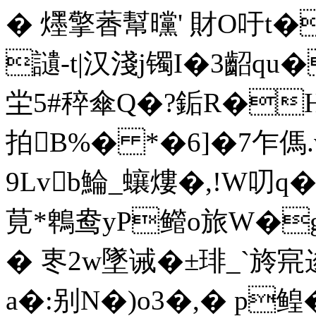
� 爅擎萫幫曭' 財O吁t� 
讉-t|汉淺j镯I�3齠qu
�
坣5#稡傘Q�?銗R�H
拍B%� *�6]�7乍傌
9Lvb鯩_蠰熡�,!W叨q�.€
莧*鵯鸯yP鳤o旅W�g輝
� 栆2w墜诫�±琲_`旍
a�:别N�)o3�,� p鳇