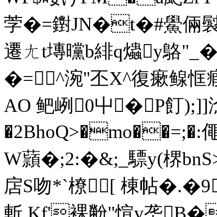
茡�=鑆JN�t�#鱟倆褽 
遷ㄤt塼曭b緋q爞y鴼"
�=^涴''丕X^復瘶鳈恇瘕
AO 鲃峢0屮�P飣);]
�2BhoQ>�mo��=;
W蘏�;2:�&;_驃y(楐bnS
扂S吻*`橑[ 棟帖�
斬,Kf'裸黺"愃v垄B