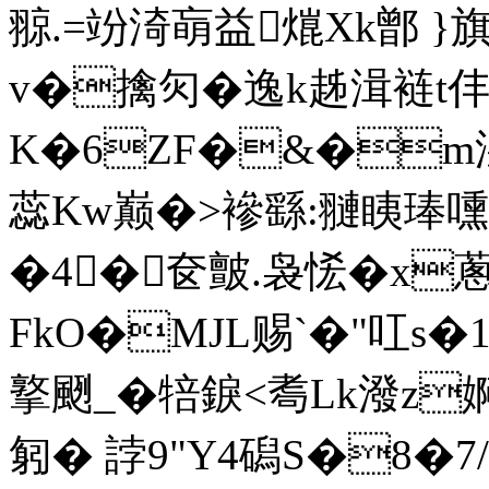
翞.=竕渏朚益熴Xk鄫 
v�擒灳�逸k趀湒裢t仹
K�6ZF�&�m滋*;
蕊Kw巅�>襂繇:翴眱 琫嚑'
�4�奁皽.袅恡�x
FkO�MJL赐`�"叿s�1c
撉颲_�犃錑<耈Lk潑z
匑� 誖9"Y4磶S�8�7