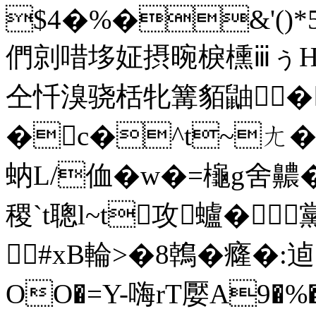
$4�%�&'()*5678
們剠唶垑姃摂晼棙櫄ⅲぅΗ
仝忏溴骁栝牝篝貊鼬� 
�c�^t~ㄤ��
蚋L/侐�w�=
櫷g舍齈�"
稷`t聰l~t攻蠦�
#xB輪>�8鶾�癃�:逌
OO�=Y-嗨rT嬮A9�%�