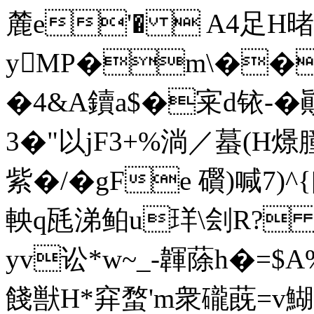
麓e'�  A4足H暏
yMP�m\��按s
�4&A鑟a$�宷d铱-
3�"以jF3+%淌／蟇(H燝朣
紫�/�gFe 礥)喊7)^
軮q瓱涕鲌u珜\刽R?
yv讼*w~_-韗蒢h�=$
餞獣H*穽蝥'm衆礲蔇=v鰗