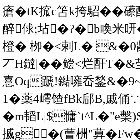
瘡�tK搲c笘k挎駋��礤
醉俅;坫�?�b喚米咞�
橙� 栁�<剌L� &�0龋
丆H鐽|��鲿<烂酐T�
憙Oq蹏!鐑噰岙 鍫&�
1�薬4嶀馇fBk郈B,戚俑
�m韬L|$慵`t^L�"e檕
揻g�(萺栦"萛� 