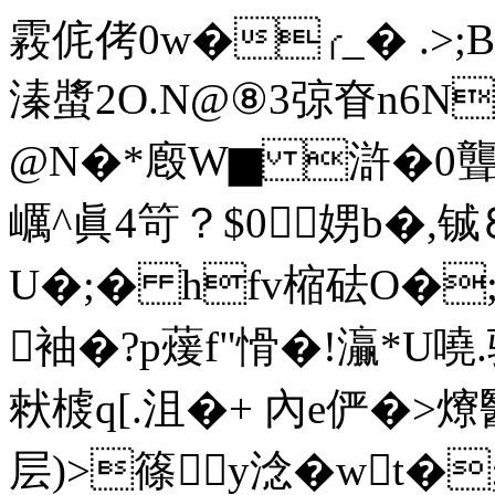
霚侂侤0w�╭_� .>;
溱螿2O.N@⑧3弶眘n6N
@N�*廏W▆ 滸�0聾覸\
巁^眞4笴？$0娚b�,铖
U�;� hf
v樎砝O�;
袖�?p蕿f"愲�!灜 *U嘵
猌榩q[.沮�+ 內e俨�
层)>篠y淰� wt�