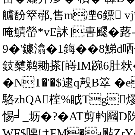
艫馚箤鄩,售m凐6鏢 vj*
唵鰿嵤*vE訹]軎飂�蕗
9�'鐻潝�1鋂��8鮷d
鈘櫫鹈耡搽[嵵IM踠6肚猌
�
NT�'�$逮q殸B箤 �
駱zhQA榁%眓Tg
惕╛_坜�?�AT剪畃圝D陎
WF$喓けFM�a颭Zr