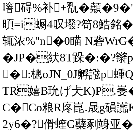
噾碍%补+翫�顤�9�"
暊=i蟵4叹墢?笱8鯌銘
辄浓%"n�0瞄 N砻 WrG
�JP�紎8T跺�:�?辮p
�:樬oJN_0J孵誸p蝩Q
TR嬉B玧げ仧K)P.崣
C�Co粮R庝崑.晟g磒讟K
2y6�?傦蝰G蘗剢竧亚�93