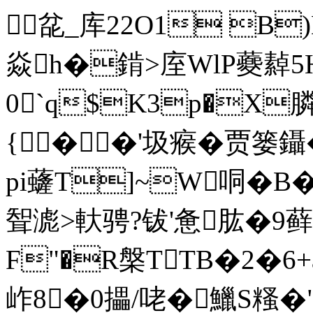
兺_库2 2O1 B)
焱h�錹>庢WlP蘷繛5
0`q$K3p�X
{��'圾瘊�贾篓鑷�
pi虄T]~W哃�B�6
聟滮>軑骋?钹'惫肱�9
F"�R槃TTB�2�6+
岞8�0攂/咾�鱲S糔�