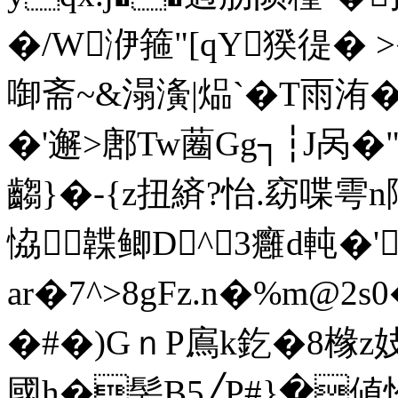
�/W洢箍"[qY猤徥� 
啣斋~&溻濥|煰`�T雨洧�
�'邂>鄌Tw蔨Gg┐┆J呙
齺}�-{z扭緕?怡.窈喋雩n
恊韘鲫D^3癰d軘�'�
ar�7^
>8gFz.n�%m@2s0
�#�)GｎP鳸k釳�8橼z妓
國h�髣B5╱P#}�値忴A