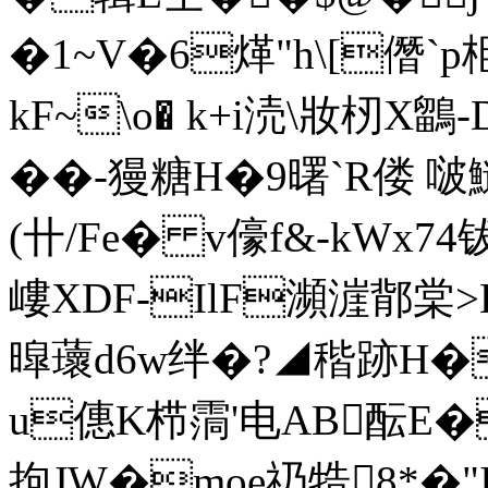
�1~V�6煂"h\[僭`p
kF~\o� k+i涜\妝杒
��-獌糖H�9曙`R偻 啵
(卄/Fe� v儫f&-kWx
嶁XDF-IlF瀕漄鄁棠 
暭蘾d6w绊�?◢稭跡H�
u僡K栉霘'电AB酝E
拘JW�moe礽牿8*�"I