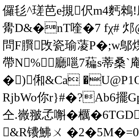
儸毝^瑳芭e摫伬m4麫鶆!
觷D&�nT喹�7 fχ# 
問F臔攺瓷瑜蓤P�;w鄥煠�
帶N%廳嗈7藊s蒂桑`庵W
�)俰&Ca �U@
RjbWo你r}#�?Ab6擺
仝.嶶翍孞嘝�櫔�6TGD
&R镄鮄ㄨ �2�5M�=