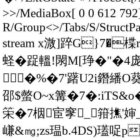
>>/MediaBox[ 0 0 612 792]
R/Group<>/Tabs/S/StructPa
stream x溦]踤G}7�楪r
蛏�踀轀!閖M[琤�"�4
�%�7'躇U2i鐕繙O葵
邵$螫O~x篝�7�:iTS&
筞�7栶宦窙_箝撨'婶_
嵰&㎎; zs瑥b.4DS)瓂哫