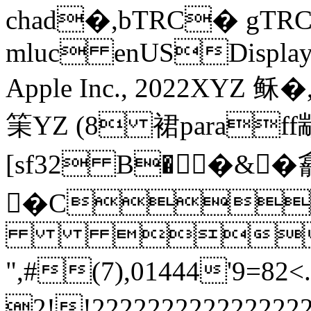
chad�,bTRC� gT
mluc enUSDisplay
Apple Inc., 2022XYZ 
筙YZ (8 裙paraff
[sf32 B��&�
�C

",#(7),01444'9
2!!222222222222222