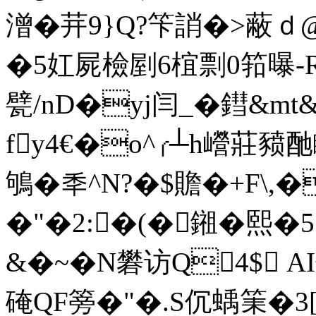
潧�茾9}Q?笇誚�>蔽ｄ@
�5妅屍檢剭6椬剽0筘曝-
甓/nD�yj闫_�鏏&mt&
fy4€�o^╭┴h巆莊豮酏
鴝�秊^N?�$贍�+F\,�
�"�2:�(�鎺�熙�5
&�~�N礬访Q4$ 
硽QF篣�"�.S伔蝺筙�3