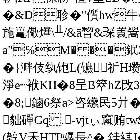
�&D聄�"儨hw牛�
施鼍儆爗\╨/&ā睝&琛瞏
a"℅M� ��鈱
� }溿伎纨铇L(镳祈H
淨e┈袱KH�8呈B箤hZ攺3
�8;鏀6祭a>咨纝民5茾�
貀磾Gq .-vjtぃ窻贿tw$噍
(韕V禾HTP骣
長^� 銈綨