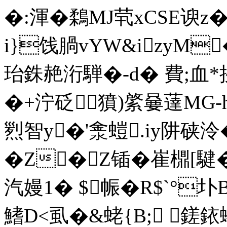
�:渾�鶔MJ茕xCSЕ谀z�
i}饯腡vYW&izyM
珆銖赩洐騨�-d� 費;血*挨
�+泞砭獖)綮嘦薘MG-h
煭智y�'淾螘.iy阱硖
�Z�Z锸�崔檙[騝�6
汽嫚1� $帪�R$`°圤
鰭D<虱�&蛯{B; ﹎鎈銥蠳