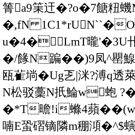
箐a9筙迀�?o�7餹粈蟣M
�,fN 1C1*rUN``�
u�4�LmT曨'�3U
�/餯N蹁��)9凤^罌鰁V
瓯雈埫�Ug乤|洣?溥q透
N松驳藳N扺鯩w蚫 ?�
�
*T曕!i螩4蘋��
喃E蛩磖镝隣m稝澒� ^$