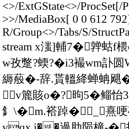
<>/ExtGState<>/ProcSet[/
>>/MediaBox[ 0 0 612 792]
R/Group<>/Tabs/S/StructPa
stream x滍]輔7�
w孜蹩?蝡?�i3襊wm訃圆
縟蒰�-辞.貰轀絳蝉蚺飓�
v簏賅o�?昫5� 鲻怡3
釒\�m.褡踔�_熹
yqx.j��
過肋陨橦-�