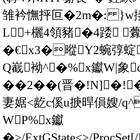
雏衿憮抨叵�2m�: }w
L+欐4領豬�4踒 
�€x3�暰Y2蜿弴蝊
Q嶻袎^�%x钀W|象
��2��(晋�!N]�!
妻婮<龁c傒u掶晘傊嫂/q^
WP%x钀
�
>/ExtGState<>/ProcSet[