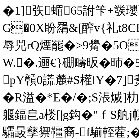
�1]矤蝞65詂笇+彂瓔
G�0X盼羂&[醡v{礼t8CB
辱兕rQ煙罷�>9觷�5O
W.�.逦€}硼疇昄�昁�
pY贑0謊麓#S權lY�7]
�R溢�*E�/�;S涱煘]
躽鍢皀a楼[|g鈎�"ｆS
驦晸孳禦韁裔-f騚輊蒮;� 